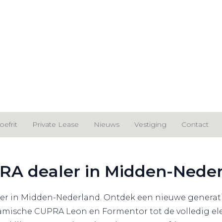
ew generation.
oefrit
Private Lease
Nieuws
Vestiging
Contact
UPRA dealer in Midden-Nede
er in Midden-Nederland. Ontdek een nieuwe generatie 
mische CUPRA Leon en Formentor tot de volledig elek