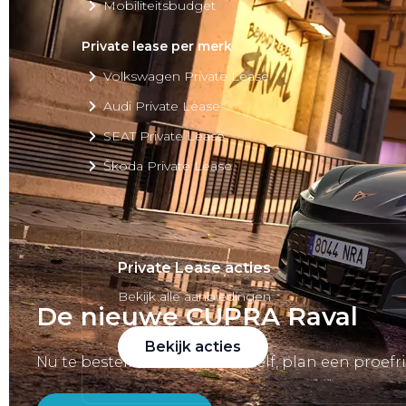
Mobiliteitsbudget
Private lease per merk
Volkswagen Private Lease
Audi Private Lease
SEAT Private Lease
Škoda Private Lease
Private Lease acties
Bekijk alle aanbiedingen
De nieuwe CUPRA Raval
Bekijk acties
Nu te bestellen. Ervaar hem zelf, plan een proefri