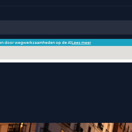
iken door wegwerkzaamheden op de A1
Lees meer