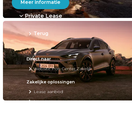
Meer informatie
Private Lease
Terug
Direct naar
Website Pon Center Zakelijk
Zakelijke oplossingen
Lease aanbod
Leasevormen
Berijdersinfo
Lease acties
Lease a Bike