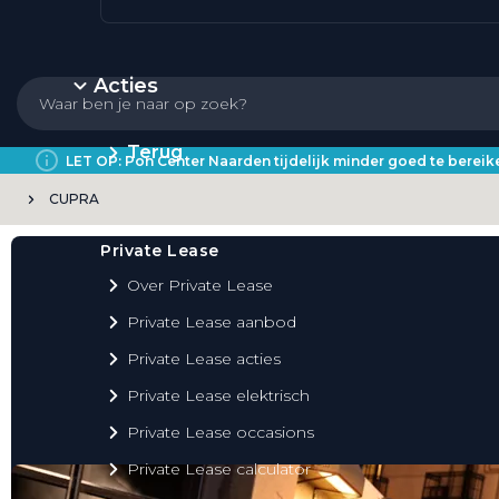
Acties
Terug
LET OP: Pon Center Naarden tijdelijk minder goed te bere
CUPRA
Private Lease
Over Private Lease
Private Lease aanbod
Private Lease acties
Private Lease elektrisch
Private Lease occasions
Private Lease calculator