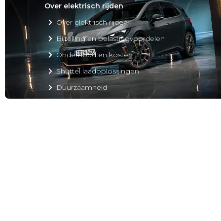
Over elektrisch rijden
Over elektrisch rijden
Bijtelling en belastingvoordelen
Onderhoud en kosten
Shuttel laadoplossingen
Duurzaamheid
Voordelen
Veelgestelde vragen
Aanbod elektrisch
Volkswagen
Audi
Škoda
CUPRA