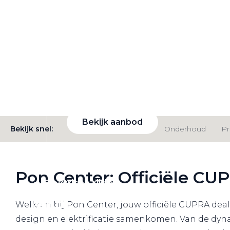
VW Bedrijfswagens
Alle elektrische auto's
Elektrisch rijden
De nieuwe CUPRA Born. The impulse of a n
Bekijk ons aanbod
Bekijk aanbod
Bekijk snel:
Modellen
Aanbod
Onderhoud
Pr
Pon Center: Officiële C
Elektrisch rijden
Verhuur
Welkom bij Pon Center, jouw officiële CUPRA deal
design en elektrificatie samenkomen. Van de dyna
Vestigingen