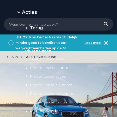
Acties
Terug
LET OP: Pon Center Naarden tijdelijk
minder goed te bereiken door
Lees meer
wegwerkzaamheden op de A1
Private Lease
Audi
Audi Private Lease
Over Private Lease
Private Lease aanbod
Private Lease acties
Private Lease elektrisch
Private Lease occasions
Private Lease calculator
Mobiliteitsbudget