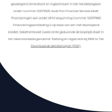
gevestigd te Amersfoort en ingeschreven in het Handelsregister
onder nummer 20073305. Audi Pon Financial Services biedt
financieringen aan onder AFM vergunning nummer 12007990.
Financieringsaanbieding is op basis van een niet doorlopend
krediet. Debetrentevoet (vaste rente gedurende de looptijd) staat in
het rekenvoorbeeld genoemd. Toetsing en registratie bij BKR te Tiel.
Download de dienstenwijzer (PDF)
.