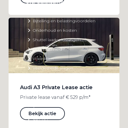
Over elektrisch rijden
Over elektrisch rijden
Bijtelling en belastingvoordelen
Onderhoud en kosten
Shuttel laadoplossingen
Duurzaamheid
Voordelen
Veelgestelde vragen
Aanbod elektrisch
Audi A3 Private Lease actie
Volkswagen
Private lease vanaf € 529 p/m*
Audi
Škoda
Bekijk actie
CUPRA
VW Bedrijfswagens