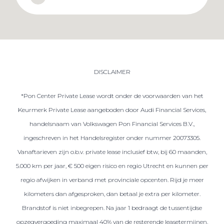
DISCLAIMER
*Pon Center Private Lease wordt onder de voorwaarden van het
Keurmerk Private Lease aangeboden door Audi Financial Services,
handelsnaam van Volkswagen Pon Financial Services B.V.,
ingeschreven in het Handelsregister onder nummer 20073305.
Vanaftarieven zijn o.b.v. private lease inclusief btw, bij 60 maanden,
5.000 km per jaar, € 500 eigen risico en regio Utrecht en kunnen per
regio afwijken in verband met provinciale opcenten. Rijd je meer
kilometers dan afgesproken, dan betaal je extra per kilometer.
Brandstof is niet inbegrepen. Na jaar 1 bedraagt de tussentijdse
opzegvergoeding maximaal 40% van de resterende leasetermijnen.