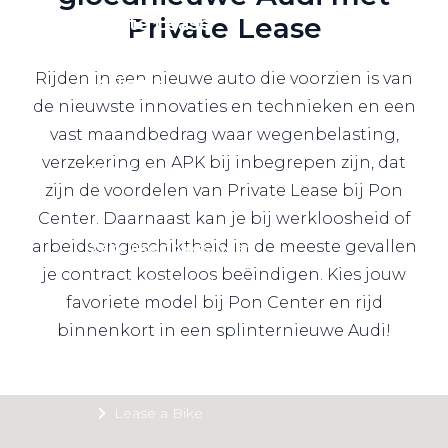
Private Lease
Private Lease
Rijden in een nieuwe auto die voorzien is van
Terug
de nieuwste innovaties en technieken en een
vast maandbedrag waar wegenbelasting,
verzekering en APK bij inbegrepen zijn, dat
Direct naar
zijn de voordelen van Private Lease bij Pon
Website Pon Center Zakelijk
Center. Daarnaast kan je bij werkloosheid of
arbeidsongeschiktheid in de meeste gevallen
Zakelijke oplossingen
je contract kosteloos beëindigen. Kies jouw
Lease aanbod
favoriete model bij Pon Center en rijd
Leasevormen
binnenkort in een splinternieuwe Audi!
Berijdersinfo
Lease acties
Lease a Bike