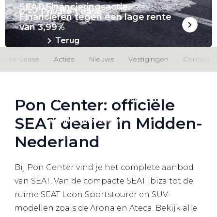
SEAT Financieringsactie.
Private Lease
Financieren tegen een lage rente
van 3,99%
Terug
rivate Lease
Acties
Nieuws
Vestigingen
Contact
Direct naar
Website Pon Center Zakelijk
Pon Center: officiële
SEAT dealer in Midden-
Zakelijke oplossingen
Lease aanbod
Nederland
Leasevormen
Bij Pon Center vind je het complete aanbod
Berijdersinfo
van SEAT. Van de compacte SEAT Ibiza tot de
Lease acties
ruime SEAT Leon Sportstourer en SUV-
Lease a Bike
modellen zoals de Arona en Ateca. Bekijk alle