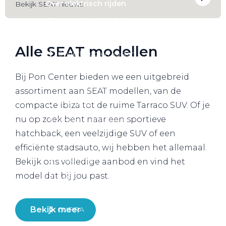
Over elektrisch rijden
Bekijk SEAT nieuws
Over elektrisch rijden
Bijtelling en belastingvoordelen
Alle SEAT modellen
Onderhoud en kosten
Shuttel laadoplossingen
Bij Pon Center bieden we een uitgebreid
Duurzaamheid
assortiment aan SEAT modellen, van de
Voordelen
compacte Ibiza tot de ruime Tarraco SUV. Of je
nu op zoek bent naar een sportieve
Veelgestelde vragen
hatchback, een veelzijdige SUV of een
Aanbod elektrisch
efficiënte stadsauto, wij hebben het allemaal.
Volkswagen
Bekijk ons volledige aanbod en vind het
model dat bij jou past.
Audi
Škoda
CUPRA
Bekijk meer
VW Bedrijfswagens