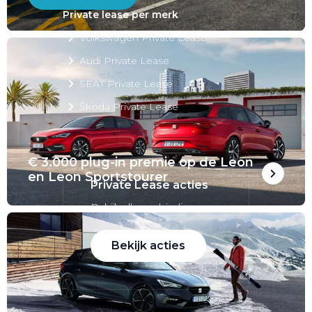
Private lease per merk
Volkswagen Private Lease
Audi Private Lease
SEAT Private Lease
Škoda Private Lease
€ 3.000 plug-in premie op de Leon
en Leon Sportstourer
Private Lease acties
Bekijk alle aanbiedingen
Bekijk acties