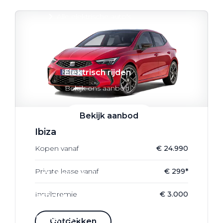
Alle elektrische auto's
Elektrisch rijden
Bekijk ons aanbod
Bekijk aanbod
Ibiza
Kopen vanaf
€ 24.990
Private lease vanaf
€ 299*
Elektrisch rijden
Inruilpremie
€ 3.000
Verhuur
Vestigingen
Ontdekken