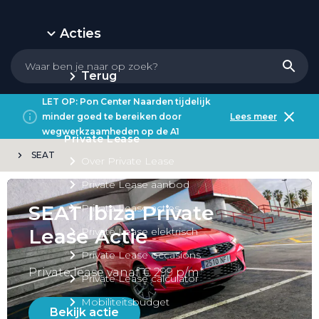
Acties
Terug
LET OP: Pon Center Naarden tijdelijk
minder goed te bereiken door
Lees meer
wegwerkzaamheden op de A1
Private Lease
SEAT
Over Private Lease
Private Lease aanbod
SEAT Ibiza Private
Private Lease acties
Lease Actie
Private Lease elektrisch
Private Lease occasions
Private lease vanaf € 299 p/m*
Private Lease calculator
Mobiliteitsbudget
Bekijk actie