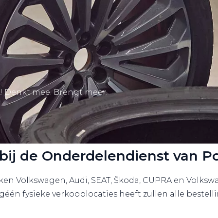
! Denkt mee. Brengt meer.
ij de Onderdelendienst van P
rken Volkswagen, Audi, SEAT, Škoda, CUPRA en Volkswa
één fysieke verkooplocaties heeft zullen alle bestel