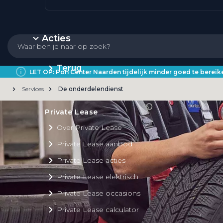
Acties
Terug
LET OP: Pon Center Naarden tijdelijk minder goed te bere
Services
De onderdelendienst
Private Lease
Over Private Lease
Private Lease aanbod
Private Lease acties
Private Lease elektrisch
Private Lease occasions
Private Lease calculator