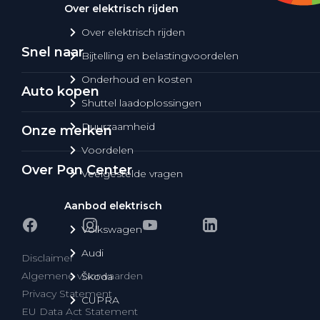
Over elektrisch rijden
Over elektrisch rijden
Snel naar
Bijtelling en belastingvoordelen
Onderhoud en kosten
Auto kopen
Shuttel laadoplossingen
Duurzaamheid
Onze merken
Voordelen
Over Pon Center
Veelgestelde vragen
Aanbod elektrisch
Volkswagen
Audi
Disclaimer
Algemene voorwaarden
Škoda
Privacy Statement
CUPRA
EU Data Act Statement