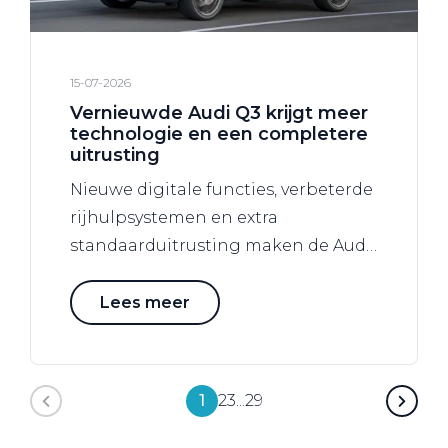
15-07-2026
Vernieuwde Audi Q3 krijgt meer
technologie en een completere
uitrusting
Nieuwe digitale functies, verbeterde
rijhulpsystemen en extra
standaarduitrusting maken de Audi
Q3 nog aantrekkelijker.
Lees meer
1
2
3
...
29