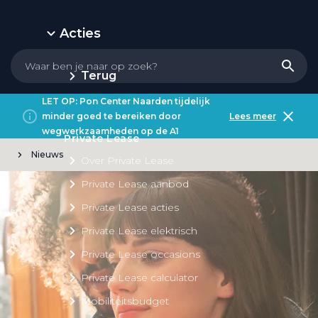
Acties
Terug
LET OP: Pon Center Naarden tijdelijk
minder goed te bereiken door
Lees meer
wegwerkzaamheden op de A1
Private Lease
Nieuws
Over Private Lease
Private Lease aanbod
Private Lease acties
Private Lease elektrisch
Private Lease occasions
Private Lease calculator
Mobiliteitsbudget