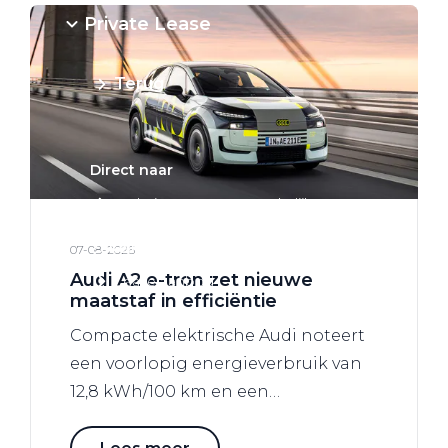
Private Lease
Terug
Direct naar
Website Pon Center Zakelijk
Zakelijke oplossingen
07-08-2026
Audi A2 e-tron zet nieuwe
Lease aanbod
maatstaf in efficiëntie
Leasevormen
Compacte elektrische Audi noteert
Berijdersinfo
een voorlopig energieverbruik van
Lease acties
12,8 kWh/100 km en een
Lease a Bike
luchtweerstandscoëfficiënt van
0,24.*