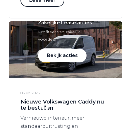
Lees meer
Zakelijke Lease acties
Profiteer van zakelijk
voordeel
Bekijk acties
Zakelijk
06-08-2026
Nieuwe Volkswagen Caddy nu
te bestellen
Terug
Vernieuwd interieur, meer
standaarduitrusting en