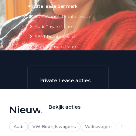
Private lease per merk
Volkswagen Private Lease
Audi Private Lease
SEAT Private Lease
Škoda Private Lease
Private Lease acties
Bekijk alle aanbiedingen
Nieuws
Bekijk acties
Audi
VW Bedrijfswagens
Volkswagen
Škoda