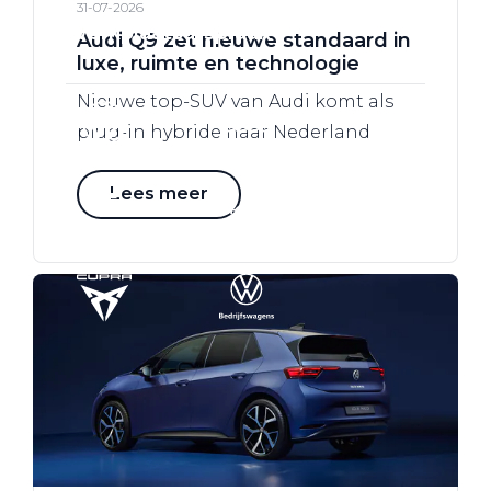
31-07-2026
Werkplaatsafspraak
Audi Q9 zet nieuwe standaard in
luxe, ruimte en technologie
Nieuwe top-SUV van Audi komt als
plug-in hybride naar Nederland
Lees meer