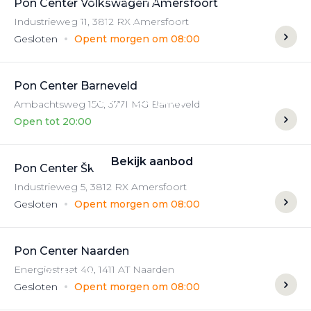
Pon Center Volkswagen Amersfoort
Industrieweg
11
,
3812 RX
Amersfoort
Alle elektrische auto's
Gesloten
Opent morgen om 08:00
Pon Center Barneveld
Elektrisch rijden
Ambachtsweg
15C
,
3771 MG
Barneveld
Open tot 20:00
Bekijk ons aanbod
Bekijk aanbod
Pon Center Škoda Amersfoort
Industrieweg
5
,
3812 RX
Amersfoort
Gesloten
Opent morgen om 08:00
Elektrisch rijden
Pon Center Naarden
Energiestraat
40
,
1411 AT
Naarden
Verhuur
Gesloten
Opent morgen om 08:00
Vestigingen