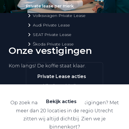
Private lease per merk
Volkswagen Private Lease
Audi Private Lease
SEAT Private Lease
Škoda Private Lease
Onze vestigingen
Kom langs! De koffie staat klaar.
Private Lease acties
Bekijk alle aanbiedingen
Bekijk acties
Op zoek naar een van onze vestigingen? Met
meer dan 20 locaties in de regio Utrecht
zitten wij altijd dichtbij. Zien we je
binnenkort?