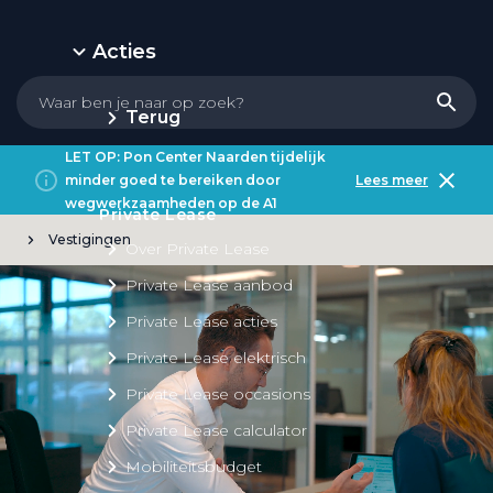
Acties
Terug
LET OP: Pon Center Naarden tijdelijk
minder goed te bereiken door
Lees meer
wegwerkzaamheden op de A1
Private Lease
Vestigingen
Over Private Lease
Private Lease aanbod
Private Lease acties
Private Lease elektrisch
Private Lease occasions
Private Lease calculator
Mobiliteitsbudget