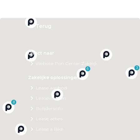
Private Lease
Terug
Direct naar
Website Pon Center Zakelijk
3
6
Zakelijke oplossingen
Lease aanbod
Leasevormen
8
Berijdersinfo
Lease acties
Lease a Bike