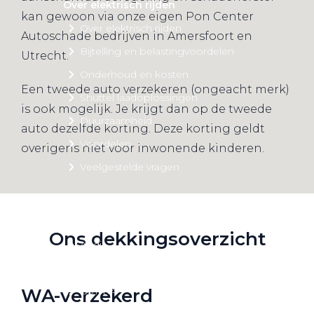
Over elektrisch rijden
kan gewoon via onze eigen Pon Center
Over elektrisch rijden
Autoschade bedrijven in Amersfoort en
Bijtelling en belastingvoordelen
Utrecht.
Onderhoud en kosten
Een tweede auto verzekeren (ongeacht merk)
Shuttel laadoplossingen
is ook mogelijk. Je krijgt dan op de tweede
Duurzaamheid
auto dezelfde korting. Deze korting geldt
Voordelen
overigens niet voor inwonende kinderen.
Veelgestelde vragen
Aanbod elektrisch
Volkswagen
Ons dekkingsoverzicht
Audi
Škoda
CUPRA
WA-verzekerd
VW Bedrijfswagens