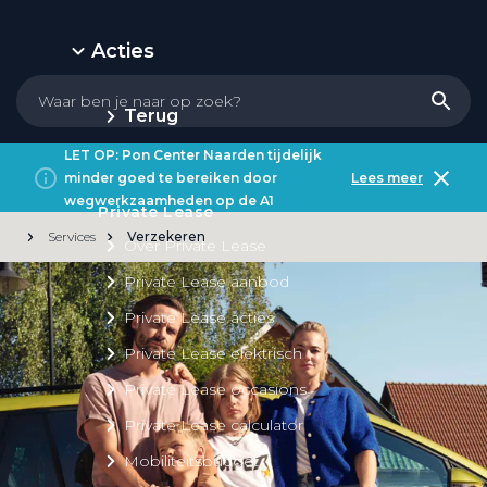
Acties
Terug
LET OP: Pon Center Naarden tijdelijk
minder goed te bereiken door
Lees meer
wegwerkzaamheden op de A1
Private Lease
Services
Verzekeren
Over Private Lease
Private Lease aanbod
Private Lease acties
Private Lease elektrisch
Private Lease occasions
Private Lease calculator
Mobiliteitsbudget