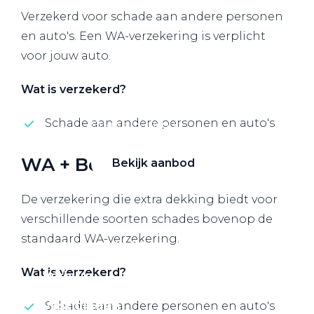
Verzekerd voor schade aan andere personen
Alle elektrische auto's
en auto's. Een WA-verzekering is verplicht
voor jouw auto.
Wat is verzekerd?
Elektrisch rijden
Schade aan andere personen en auto's
Bekijk ons aanbod
WA + Beperkt Casco
Bekijk aanbod
De verzekering die extra dekking biedt voor
verschillende soorten schades bovenop de
standaard WA-verzekering.
Elektrisch rijden
Wat is verzekerd?
Verhuur
Vestigingen
Schade aan andere personen en auto's