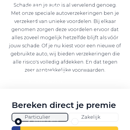
Schade aan je auto is al vervelend genoeg.
Private Lease
Met onze speciale autoverzekeringen ben je
verzekerd van unieke voordelen. Bij elkaar
Terug
genomen zorgen deze voordelen ervoor dat
alles zoveel mogelijk hetzelfde blijft als vóór
jouw schade. Of je nu kiest voor een nieuwe of
Direct naar
gebruikte auto, wij bieden verzekeringen die
Website Pon Center Zakelijk
alle risico's volledig afdekken. En dat tegen
zeer aantrekkelijke voorwaarden.
Zakelijke oplossingen
Lease aanbod
Leasevormen
Berijdersinfo
Bereken direct je premie
Lease acties
Particulier
Zakelijk
Lease a Bike