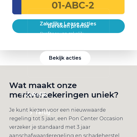
Zakelijke Lease acties
Bereken premie
Profiteer van zakelijk
voordeel
Bekijk acties
Wat maakt onze
merkverzekeringen uniek?
Zakelijk
Je kunt kiezen voor een nieuwwaarde
Terug
regeling tot 5 jaar, een Pon Center Occasion
verzeker je standaard met 3 jaar
aanschafwaarderegeling en schadeherstel