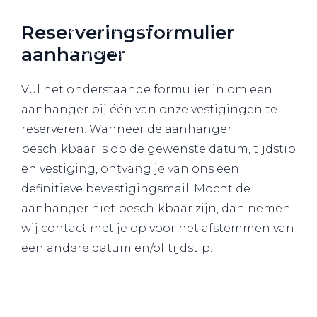
Over elektrisch rijden
Reserveringsformulier
Over elektrisch rijden
aanhanger
Bijtelling en belastingvoordelen
Onderhoud en kosten
Vul het onderstaande formulier in om een
Shuttel laadoplossingen
aanhanger bij één van onze vestigingen te
Duurzaamheid
reserveren. Wanneer de aanhanger
Voordelen
beschikbaar is op de gewenste datum, tijdstip
en vestiging, ontvang je van ons een
Veelgestelde vragen
definitieve bevestigingsmail. Mocht de
Aanbod elektrisch
aanhanger niet beschikbaar zijn, dan nemen
Volkswagen
wij contact met je op voor het afstemmen van
Audi
een andere datum en/of tijdstip.
Škoda
CUPRA
VW Bedrijfswagens