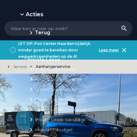
Acties
Terug
LET OP: Pon Center Naarden tijdelijk
minder goed te bereiken door
Lees meer
wegwerkzaamheden op de A1
Private Lease
Services
Aanhangerservice
Over Private Lease
Private Lease aanbod
Private Lease acties
Private Lease elektrisch
Private Lease occasions
Private Lease calculator
Mobiliteitsbudget