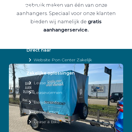
gebruik maken van één van onze
Private Lease
aanhangers. Speciaal voor onze klanten
bieden wij namelijk de
gratis
Terug
aanhangerservice.
Direct naar
Website Pon Center Zakelijk
Zakelijke oplossingen
Lease aanbod
Leasevormen
Berijdersinfo
Lease acties
Lease a Bike