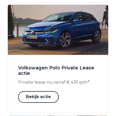
Volkswagen Polo Private Lease
actie
Private lease nu vanaf € 439 p/m*
Bekijk actie