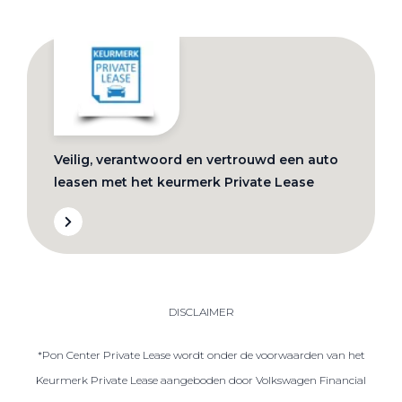
Veilig, verantwoord en vertrouwd een auto
leasen met het keurmerk Private Lease
DISCLAIMER
*Pon Center Private Lease wordt onder de voorwaarden van het
Keurmerk Private Lease aangeboden door Volkswagen Financial