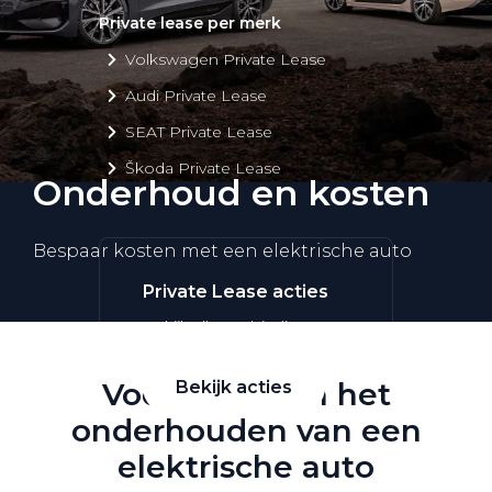
Private lease per merk
Volkswagen Private Lease
Audi Private Lease
SEAT Private Lease
Škoda Private Lease
Onderhoud en kosten
Bespaar kosten met een elektrische auto
Private Lease acties
Bekijk alle aanbiedingen
Voordelen van het
Bekijk acties
onderhouden van een
elektrische auto