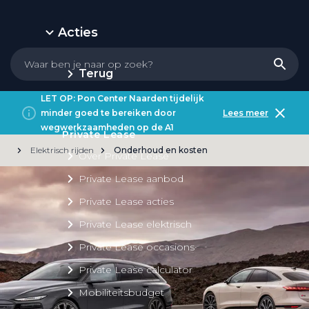
Acties
Terug
LET OP: Pon Center Naarden tijdelijk
minder goed te bereiken door
Lees meer
wegwerkzaamheden op de A1
Private Lease
Elektrisch rijden
Onderhoud en kosten
Over Private Lease
Private Lease aanbod
Private Lease acties
Private Lease elektrisch
Private Lease occasions
Private Lease calculator
Mobiliteitsbudget