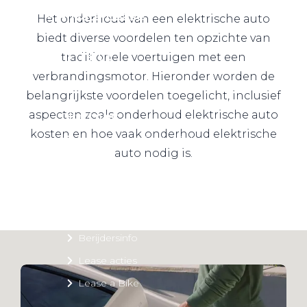
Private Lease
Het onderhoud van een elektrische auto
biedt diverse voordelen ten opzichte van
traditionele voertuigen met een
Terug
verbrandingsmotor. Hieronder worden de
belangrijkste voordelen toegelicht, inclusief
aspecten zoals onderhoud elektrische auto
Direct naar
kosten en hoe vaak onderhoud elektrische
Website Pon Center Zakelijk
auto nodig is.
Zakelijke oplossingen
Lease aanbod
Leasevormen
Berijdersinfo
Lease acties
Lease a Bike