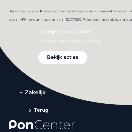
Financiering wordt verstrekt door Volkswagen Pon Financial Services B.
onder AFM vergunning nummer 12007990. Financieringsaanbieding is op ba
Zakelijke Lease acties
Profiteer van zakelijk voordeel
Bekijk acties
Zakelijk
Terug