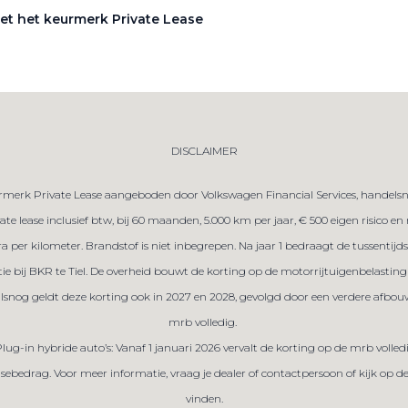
et het keurmerk Private Lease
DISCLAIMER
merk Private Lease aangeboden door Volkswagen Financial Services, handelsna
te lease inclusief btw, bij 60 maanden, 5.000 km per jaar, € 500 eigen risico e
tra per kilometer. Brandstof is niet inbegrepen. Na jaar 1 bedraagt de tussent
tie bij BKR te Tiel. De overheid bouwt de korting op de motorrijtuigenbelasting 
ralsnog geldt deze korting ook in 2027 en 2028, gevolgd door een verdere afbou
mrb volledig.
Plug-in hybride auto’s: Vanaf 1 januari 2026 vervalt de korting op de mrb volled
sebedrag. Voor meer informatie, vraag je dealer of contactpersoon of kijk op 
vinden.