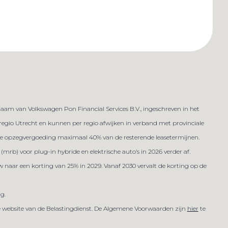
am van Volkswagen Pon Financial Services B.V., ingeschreven in het
n regio Utrecht en kunnen per regio afwijken in verband met provinciale
ijdse opzegvergoeding maximaal 40% van de resterende leasetermijnen.
(mrb) voor plug-in hybride en elektrische auto’s in 2026 verder af.
w naar een korting van 25% in 2029. Vanaf 2030 vervalt de korting op de
ig.
de website van de Belastingdienst. De Algemene Voorwaarden zijn
hier
te