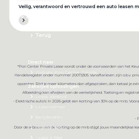
Veilig, verantwoord en vertrouwd een auto leasen m
Private Lease
Terug
Direct naar
*Pon Center Private Lease wordt onder de voorwaarden van het Keur
Website Pon Center Zakelijk
Handelsregister onder nummer 20073305. Vanaftarieven zijn o.b.v. priva
opcenten. Rijd je meer kilometers dan afgesproken, dan betaal je ex
Zakelijke oplossingen
Afbeelding kan afwijken van de werkelijkheid. Toetsing en registra
Lease aanbod
- Elektrische auto’s: In 2026 geldt een korting van 30% op de mrb. Voo
Leasevormen
Berijdersinfo
- 
Lease acties
Door de afbouw van de korting op de mrb stijgt jouw maandelijkse lea
Lease a Bike