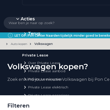
Acties
Terug
LET OP: Pon Center Naarden tijdelijk minder goed te bere
Auto kopen
Volkswagen
Private Lease
Over Private Lease
Volkswagen kopen?
Private Lease aanbod
Private Lease acties
Zoek en vind jouw nieuwe Volkswagen bij Pon Ce
Private Lease elektrisch
Private Lease occasions
Private Lease calculator
Filteren