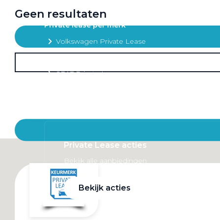
Mobiliteitsbudget
Geen resultaten
Private lease per merk
Volkswagen Private Lease
Audi Private Lease
SEAT Private Lease
Škoda Private Lease
Private Lease acties
Bekijk alle aanbiedingen
Bekijk acties