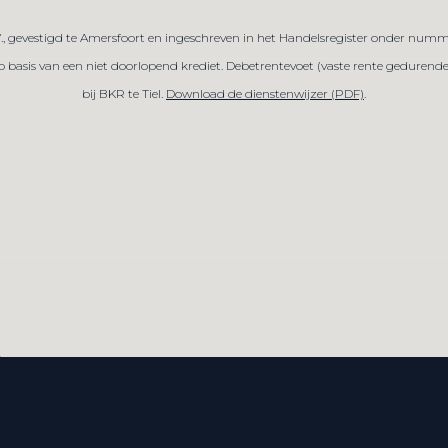
V., gevestigd te Amersfoort en ingeschreven in het Handelsregister onder numm
sis van een niet doorlopend krediet. Debetrentevoet (vaste rente gedurende de
bij BKR te Tiel.
Download de dienstenwijzer (PDF)
.