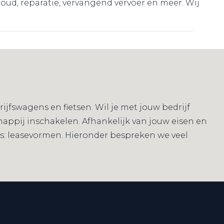
rhoud, reparatie, vervangend vervoer en meer. Wij
jfswagens en fietsen. Wil je met jouw bedrijf
happij inschakelen. Afhankelijk van jouw eisen en
es: leasevormen. Hieronder bespreken we veel