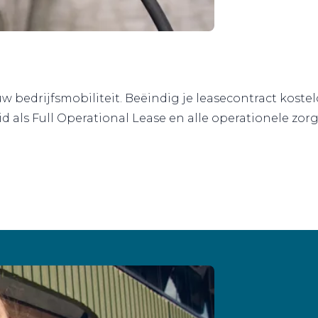
uw bedrijfsmobiliteit. Beëindig je leasecontract koste
 als Full Operational Lease en alle operationele zorg