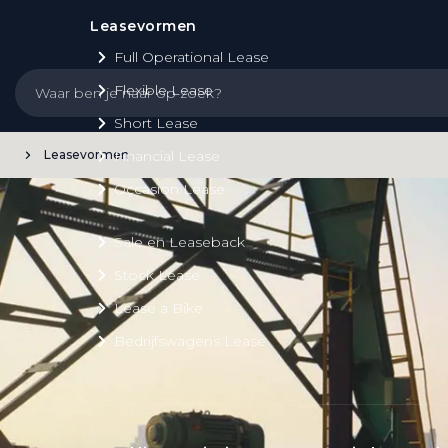
Leasevormen
Full Operational Lease
Flexible Lease
Short Lease
Leasevormen
Financial Lease
Occasion Lease
Sale en Leaseback
Stock Lease
Lease a Bike
Bedrijfswagens Lease