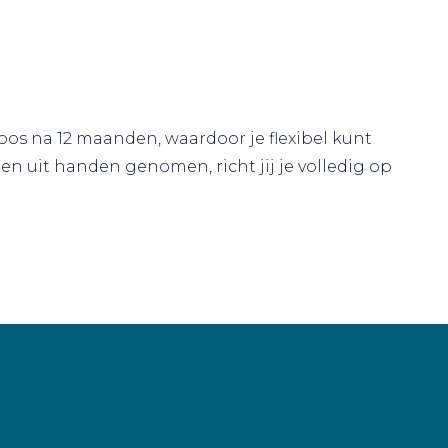
loos na 12 maanden, waardoor je flexibel kunt
en uit handen genomen, richt jij je volledig op