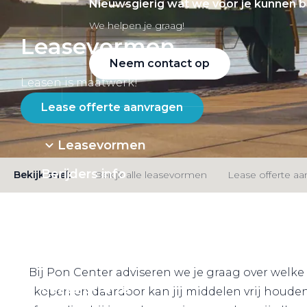
Nieuwsgierig wat we voor je kunnen 
We helpen je graag!
Leasevormen
Neem contact op
Leasen is maatwerk!
Lease offerte aanvragen
Leasevormen
Berijders info
Bekijk snel:
Bekijk alle leasevormen
Lease offerte a
Werkplaatsafspraak
Acties
Lease a bike
Bij Pon Center adviseren we je graag over welke
Lease offerte
kopen en daardoor kan jij middelen vrij houden