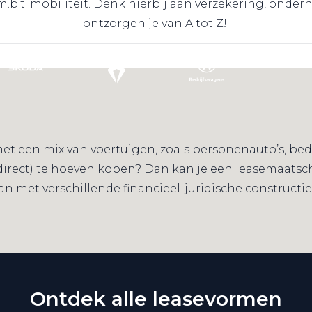
 m.b.t. mobiliteit. Denk hierbij aan verzekering, onde
ontzorgen je van A tot Z!
t een mix van voertuigen, zoals personenauto’s, bedri
(direct) te hoeven kopen? Dan kan je een leasemaatsc
 met verschillende financieel-juridische constructi
Ontdek alle leasevormen