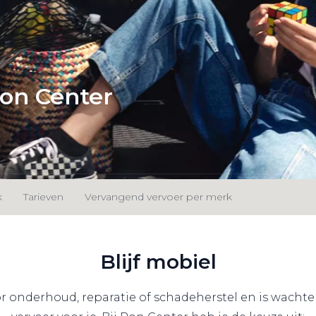
Pon Center
k
Tarieven
Vervangend vervoer per merk
Blijf mobiel
or onderhoud, reparatie of schadeherstel en is wach