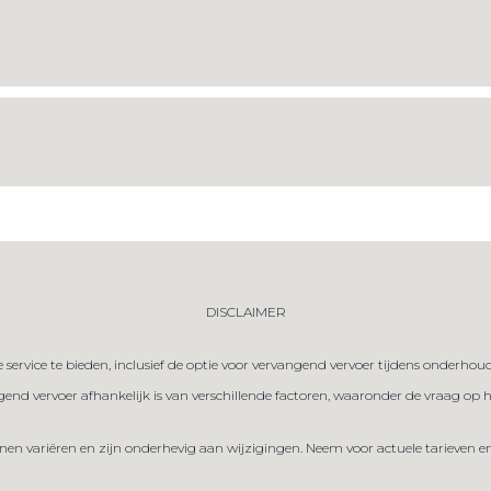
DISCLAIMER
service te bieden, inclusief de optie voor vervangend vervoer tijdens onderh
end vervoer afhankelijk is van verschillende factoren, waaronder de vraag op
nen variëren en zijn onderhevig aan wijzigingen. Neem voor actuele tarieven e