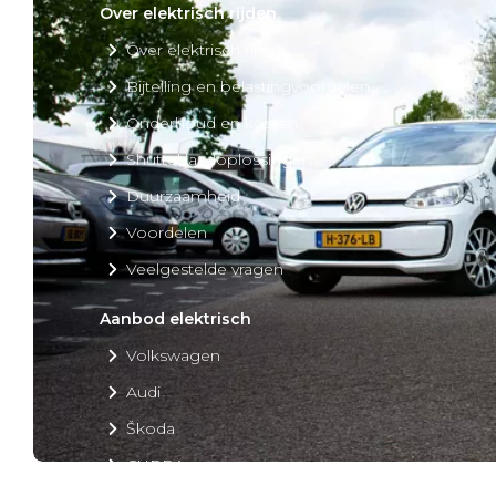
Over elektrisch rijden
Over elektrisch rijden
Bijtelling en belastingvoordelen
Onderhoud en kosten
Shuttel laadoplossingen
Duurzaamheid
Voordelen
Veelgestelde vragen
Aanbod elektrisch
Volkswagen
Audi
Škoda
CUPRA