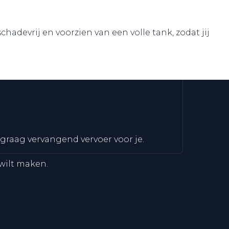
adevrij en voorzien van een volle tank, zodat jij
 graag vervangend vervoer voor je.
wilt maken.