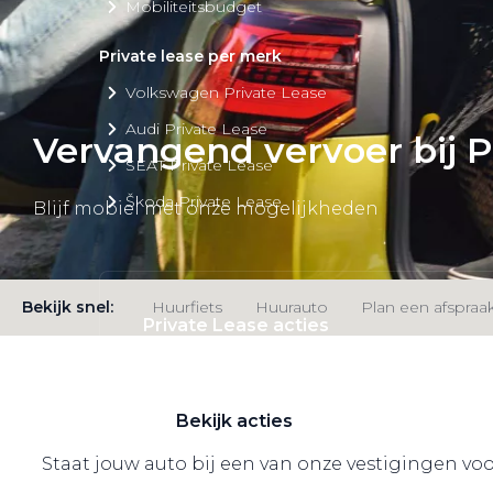
Mobiliteitsbudget
Private lease per merk
Volkswagen Private Lease
Audi Private Lease
Vervangend vervoer bij 
SEAT Private Lease
Škoda Private Lease
Blijf mobiel met onze mogelijkheden
Bekijk snel:
Huurfiets
Huurauto
Plan een afspraa
Private Lease acties
Bekijk alle aanbiedingen
Bekijk acties
Staat jouw auto bij een van onze vestigingen vo