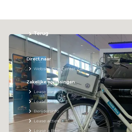
Private Lease
Terug
Direct naar
Website Pon Center Zakelijk
Zakelijke oplossingen
Lease aanbod
Leasevormen
Berijdersinfo
Lease acties
Lease a Bike