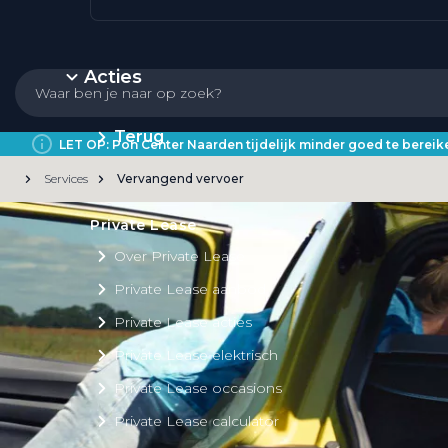
Acties
Terug
LET OP: Pon Center Naarden tijdelijk minder goed te bere
Services
Vervangend vervoer
Private Lease
Over Private Lease
Private Lease aanbod
Private Lease acties
Private Lease elektrisch
Private Lease occasions
Private Lease calculator