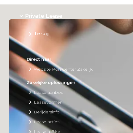
Private Lease
Terug
Direct naar
Website Pon Center Zakelijk
Zakelijke oplossingen
Lease aanbod
Leasevormen
Berijdersinfo
Lease acties
Lease a Bike