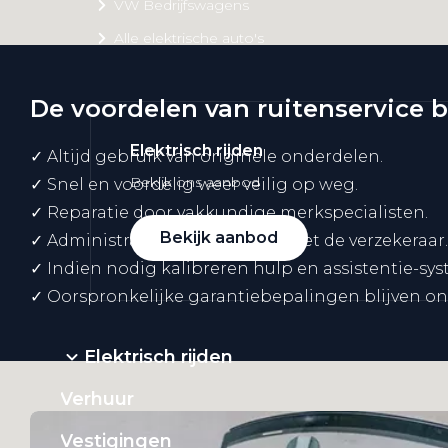
VW Bedrijfswagens
Alle elektrische auto's
De voordelen van ruitenservice b
Elektrisch rijden
✓ Altijd gebruik van originele onderdelen.
Bekijk ons aanbod
✓ Snel en voordelig weer veilig op weg.
✓ Reparatie door vakkundige merkspecialisten.
Bekijk aanbod
✓ Administratieve afwikkeling met de verzekeraar.
✓ Indien nodig kalibreren hulp en assistentie-sy
✓ Oorspronkelijke garantiebepalingen blijven on
Elektrisch rijden
Verhuur
Vestigingen