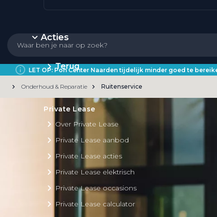
Acties
Terug
LET OP: Pon Center Naarden tijdelijk minder goed te bere
Onderhoud & Reparatie
Ruitenservice
Private Lease
Over Private Lease
Private Lease aanbod
Private Lease acties
Private Lease elektrisch
Private Lease occasions
Private Lease calculator