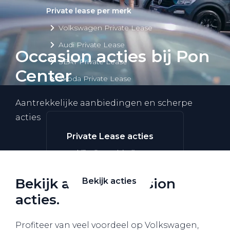
Private lease per merk
Volkswagen Private Lease
Audi Private Lease
Occasion acties bij Pon
SEAT Private Lease
Center
Škoda Private Lease
Aantrekkelijke aanbiedingen en scherpe
acties
Private Lease acties
Bekijk alle aanbiedingen
Bekijk al onze occasion
Bekijk acties
acties.
Profiteer van veel voordeel op Volkswagen,