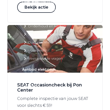
Over elektrisch rijden
Bekijk actie
Over elektrisch rijden
Bijtelling en belastingvoordelen
Onderhoud en kosten
Shuttel laadoplossingen
Duurzaamheid
Voordelen
Veelgestelde vragen
Aanbod elektrisch
Volkswagen
SEAT Occasioncheck bij Pon
Audi
Center
Škoda
Complete inspectie van jouw SEAT
CUPRA
voor slechts € 59!
VW Bedrijfswagens