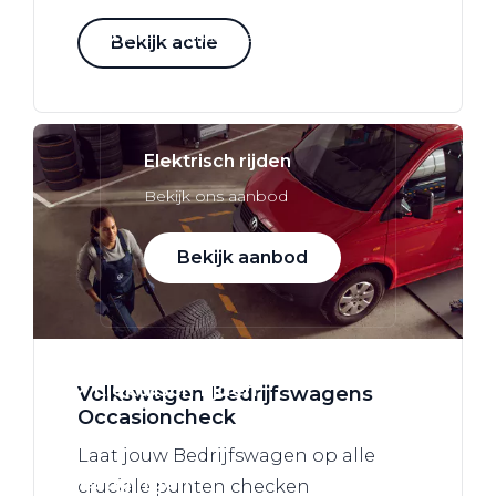
Alle elektrische auto's
Bekijk actie
Elektrisch rijden
Bekijk ons aanbod
Bekijk aanbod
Elektrisch rijden
Volkswagen Bedrijfswagens
Occasioncheck
Verhuur
Laat jouw Bedrijfswagen op alle
Vestigingen
cruciale punten checken