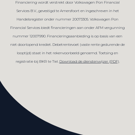
Financiering wordt verstrekt door Volkswagen Pon Financial
Services B.V., gevestigd te Amersfoort en ingeschreven in het
Handelsregister onder nummer 20073305. Volkswagen Pon
Financial Services biedt financieringen aan onder AFM vergunning
nummer 12007990. Financieringsaanbieding is op basis van een
niet doorlopend krediet. Debetrentevoet (vaste rente gedurende de
looptijd) staat in het rekenvoorbeeld genoemd. Toetsing en
registratie bij BKR te Tiel.
Download de dienstenwijzer (PDF)
.