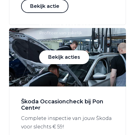
Bekijk actie
Zakelijke Lease acties
Profiteer van zakelijk
voordeel
Bekijk acties
Zakelijk
Škoda Occasioncheck bij Pon
Center
Terug
Complete inspectie van jouw Škoda
voor slechts € 59!