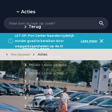
Acties
Terug
LET OP: Pon Center Naarden tijdelijk
minder goed te bereiken door
Lees meer
wegwerkzaamheden op de A1
Private Lease
Pon Occasion
Acties
Over Private Lease
Private Lease aanbod
Private Lease acties
Private Lease elektrisch
Private Lease occasions
Private Lease calculator
Mobiliteitsbudget