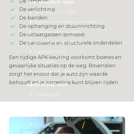
De remmen
Over elektrisch rijden
De verlichting
Over elektrisch rijden
De banden
Bijtelling en belastingvoordelen
De ophanging en stuurinrichting
Onderhoud en kosten
De uitlaatgassen (emissie)
Shuttel laadoplossingen
De carrosserie en structurele onderdelen
Duurzaamheid
Een tijdige APK-keuring voorkomt boetes en
Voordelen
gevaarlijke situaties op de weg. Bovendien
Veelgestelde vragen
zorgt het ervoor dat je auto zijn waarde
behoudt en je zorgeloos kunt blijven rijden.
Aanbod elektrisch
Volkswagen
Audi
Škoda
CUPRA
VW Bedrijfswagens