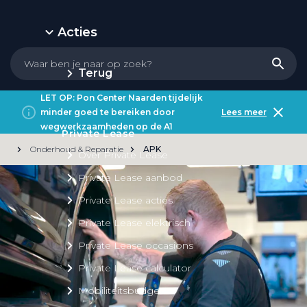
Acties
Terug
LET OP: Pon Center Naarden tijdelijk
minder goed te bereiken door
Lees meer
wegwerkzaamheden op de A1
Private Lease
Onderhoud & Reparatie
APK
Over Private Lease
Private Lease aanbod
Private Lease acties
Private Lease elektrisch
Private Lease occasions
Private Lease calculator
Mobiliteitsbudget