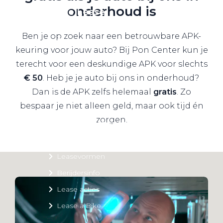
onderhoud is
Private Lease
Ben je op zoek naar een betrouwbare APK-
Terug
keuring voor jouw auto? Bij Pon Center kun je
terecht voor een deskundige APK voor slechts
€ 50
. Heb je je auto bij ons in onderhoud?
Direct naar
Dan is de APK zelfs helemaal
gratis
. Zo
Website Pon Center Zakelijk
bespaar je niet alleen geld, maar ook tijd én
zorgen.
Zakelijke oplossingen
Lease aanbod
Leasevormen
Berijdersinfo
Lease acties
Lease a Bike