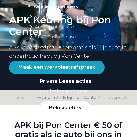
Private lease per merk
Volkswagen Private Lease
APK Keuring bij Pon
Audi Private Lease
Center
SEAT Private Lease
Škoda Private Lease
APK voor slechts € 50 en gratis als jij je auto in
onderhoud hebt bij Pon Center
Maak een werkplaatsafspraak
Private Lease acties
Bekijk alle aanbiedingen
Onze merken
Waarom APK bij Pon Center?
Afspraak ma
Bekijk acties
APK bij Pon Center € 50 of
gratis als je auto bij ons in