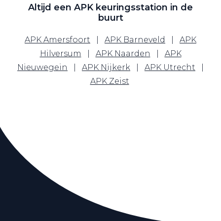
Altijd een APK keuringsstation in de
buurt
APK Amersfoort
|
APK Barneveld
|
APK
Hilversum
|
APK Naarden
|
APK
Nieuwegein
|
APK Nijkerk
|
APK Utrecht
|
APK Zeist