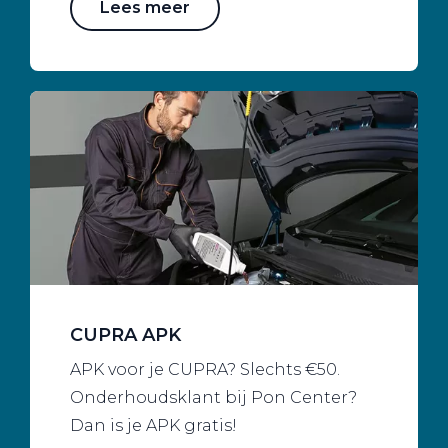
Lees meer
CUPRA APK
APK voor je CUPRA? Slechts €50.
Onderhoudsklant bij Pon Center?
Dan is je APK gratis!