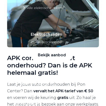
Alle elektrische auto's
Elektrisch rijden
Bekijk ons aanbod
Bekijk aanbod
APK combineren met
onderhoud? Dan is de APK
helemaal gratis!
Elektrisch rijden
Laat je jouw auto onderhouden bij Pon
Center? Dan
vervalt het APK-tarief van € 50
Verhuur
en voeren wij de keuring
gratis
uit. Zo haal je
Vestigingen
het meeste uit je bezoek aan onze werkplaats.