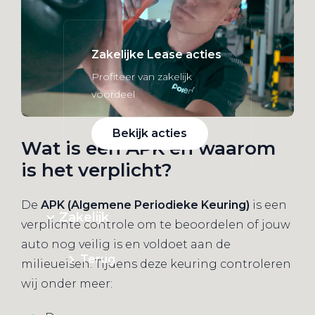
Zakelijke Lease acties
Profiteer van zakelijk
voordeel
Bekijk acties
Wat is een APK en waarom
is het verplicht?
De
APK (Algemene Periodieke Keuring)
is een
Zakelijk
verplichte controle om te beoordelen of jouw
auto nog veilig is en voldoet aan de
Terug
milieueisen. Tijdens deze keuring controleren
wij onder meer: