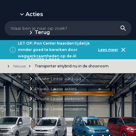
Acties
Terug
LET OP: Pon Center Naarden tijdelijk
minder goed te bereiken door
Lees meer
wegwerkzaamheden op de A1
Private Lease
Nieuws
Transporter eHybrid nu in de showroom
Over Private Lease
Private Lease aanbod
Private Lease acties
Private Lease elektrisch
Private Lease occasions
Private Lease calculator
Mobiliteitsbudget