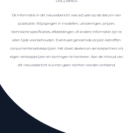
DISCLAIMER
De informatie in dit nieuwsbericht was actueel op de datum van
publicatie. Wijzigingen in modellen, uitvoeringen, prijzen,
technische specificaties, afbeeldingen, of andere informatie zijn te
allen tijde voorbehouden. Eventueel genoemde prijzen betreffen
consumentenadviesprijzen. Het staat dealers en servicepartners vrij
eigen verkoopprijzen en kortingen te hanteren. Aan de inhoud van
dit nieuwsbericht kunnen geen rechten worden ontleend.