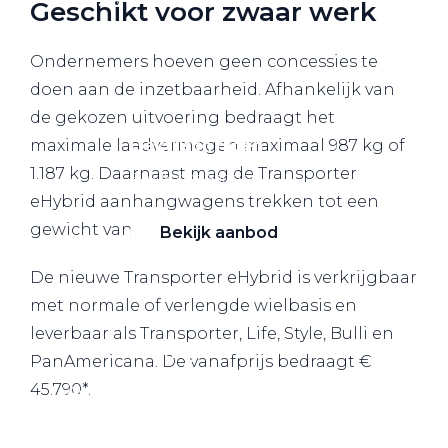
Geschikt voor zwaar werk
Alle elektrische auto's
Ondernemers hoeven geen concessies te
doen aan de inzetbaarheid. Afhankelijk van
de gekozen uitvoering bedraagt het
maximale laadvermogen maximaal 987 kg of
Elektrisch rijden
1.187 kg. Daarnaast mag de Transporter
Bekijk ons aanbod
eHybrid aanhangwagens trekken tot een
gewicht van 2.300 kg.
Bekijk aanbod
De nieuwe Transporter eHybrid is verkrijgbaar
met normale of verlengde wielbasis en
leverbaar als Transporter, Life, Style, Bulli en
Elektrisch rijden
PanAmericana. De vanafprijs bedraagt €
45.790*.
Verhuur
Vestigingen