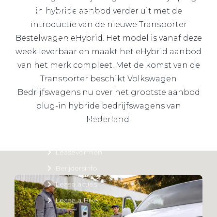
Private Lease
in hybride aanbod verder uit met de
introductie van de nieuwe Transporter
Bestelwagen eHybrid. Het model is vanaf deze
Terug
week leverbaar en maakt het eHybrid aanbod
van het merk compleet. Met de komst van de
Transporter beschikt Volkswagen
Direct naar
Bedrijfswagens nu over het grootste aanbod
Website Pon Center Zakelijk
plug-in hybride bedrijfswagens van
Nederland.
Zakelijke oplossingen
Lease aanbod
Leasevormen
Berijdersinfo
Lease acties
Lease a Bike