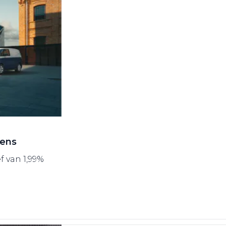
gens
f van 1,99%