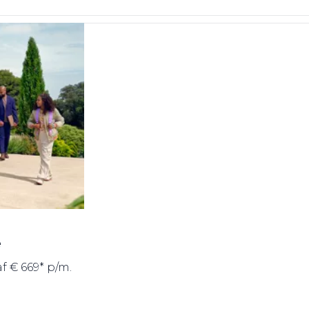
e
f € 669* p/m.