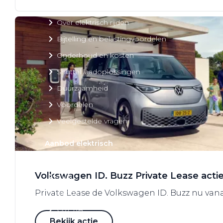
Over elektrisch rijden
Over elektrisch rijden
Bijtelling en belastingvoordelen
Onderhoud en kosten
Shuttel laadoplossingen
Duurzaamheid
Voordelen
Veelgestelde vragen
Aanbod elektrisch
Volkswagen
Volkswagen ID. Buzz Private Lease acti
Audi
Škoda
Private Lease de Volkswagen ID. Buzz nu vana
CUPRA
Bekijk actie