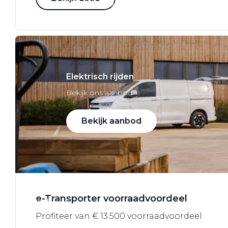
VW Bedrijfswagens
Alle elektrische auto's
Elektrisch rijden
Bekijk ons aanbod
Bekijk aanbod
Elektrisch rijden
e-Transporter voorraadvoordeel
Verhuur
Profiteer van € 13.500 voorraadvoordeel
Vestigingen