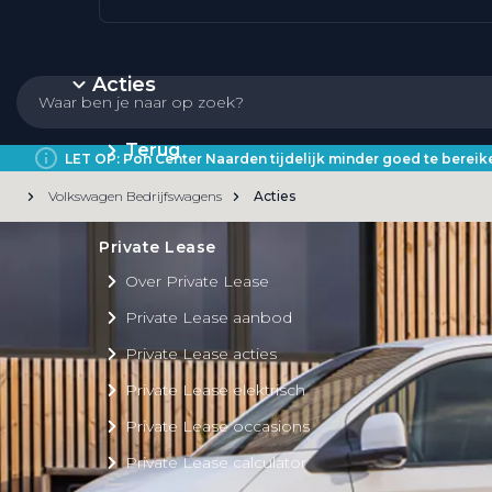
Acties
Terug
LET OP: Pon Center Naarden tijdelijk minder goed te bere
Volkswagen Bedrijfswagens
Acties
Private Lease
Over Private Lease
Private Lease aanbod
Private Lease acties
Private Lease elektrisch
Private Lease occasions
Private Lease calculator