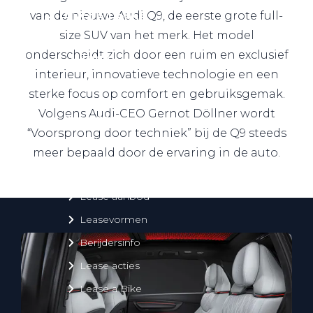
Private Lease
van de nieuwe Audi Q9, de eerste grote full-
size SUV van het merk. Het model
onderscheidt zich door een ruim en exclusief
Terug
interieur, innovatieve technologie en een
sterke focus op comfort en gebruiksgemak.
Volgens Audi-CEO Gernot Döllner wordt
Direct naar
“Voorsprong door techniek” bij de Q9 steeds
Website Pon Center Zakelijk
meer bepaald door de ervaring in de auto.
Zakelijke oplossingen
Lease aanbod
Leasevormen
Berijdersinfo
Lease acties
Lease a Bike