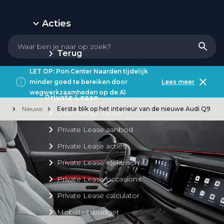
Acties
Terug
LET OP: Pon Center Naarden tijdelijk
minder goed te bereiken door
Lees meer
wegwerkzaamheden op de A1
Private Lease
Nieuws
Eerste blik op het interieur van de nieuwe Audi Q9
Over Private Lease
Private Lease aanbod
Private Lease acties
Private Lease elektrisch
Private Lease occasions
Private Lease calculator
Mobiliteitsbudget