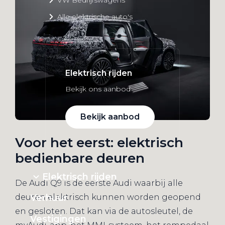
Alle elektrische auto's
Elektrisch rijden
Bekijk ons aanbod
Bekijk aanbod
Voor het eerst: elektrisch
bedienbare deuren
Elektrisch rijden
De Audi Q9 is de eerste Audi waarbij alle
Verhuur
deuren elektrisch kunnen worden geopend
en gesloten. Dat kan via de autosleutel, de
Vestigingen