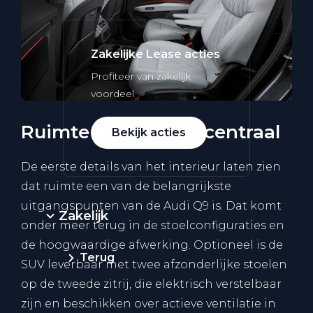
Zakelijke Lease acties
Profiteer van zakelijk
voordeel
Ruimte en comfort centraal
Bekijk acties
De eerste details van het interieur laten zien
dat ruimte een van de belangrijkste
uitgangspunten van de Audi Q9 is. Dat komt
Zakelijk
onder meer terug in de stoelconfiguraties en
de hoogwaardige afwerking. Optioneel is de
Terug
SUV leverbaar met twee afzonderlijke stoelen
op de tweede zitrij, die elektrisch verstelbaar
zijn en beschikken over actieve ventilatie in