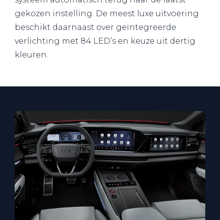
gekozen instelling. De meest luxe uitvoering
beschikt daarnaast over geïntegreerde
verlichting met 84 LED’s en keuze uit dertig
kleuren.