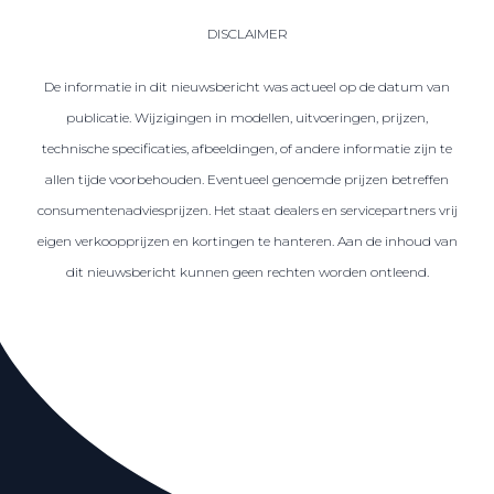
DISCLAIMER
De informatie in dit nieuwsbericht was actueel op de datum van
publicatie. Wijzigingen in modellen, uitvoeringen, prijzen,
technische specificaties, afbeeldingen, of andere informatie zijn te
allen tijde voorbehouden. Eventueel genoemde prijzen betreffen
consumentenadviesprijzen. Het staat dealers en servicepartners vrij
eigen verkoopprijzen en kortingen te hanteren. Aan de inhoud van
dit nieuwsbericht kunnen geen rechten worden ontleend.