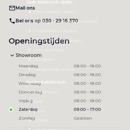
Over elektrisch rijden
Mail ons
Over elektrisch rijden
Bel ons op 030 - 29 16 370
Bijtelling en belastingvoordelen
Onderhoud en kosten
Openingstijden
Shuttel laadoplossingen
Duurzaamheid
Showroom
Voordelen
Maandag
08:00
-
18:00
Veelgestelde vragen
Dinsdag
08:00
-
18:00
Aanbod elektrisch
Woensdag
08:00
-
18:00
Volkswagen
Donderdag
08:00
-
18:00
Vrijdag
08:00
-
18:00
Audi
Zaterdag
09:00
-
17:00
Škoda
Zondag
Gesloten
CUPRA
VW Bedrijfswagens