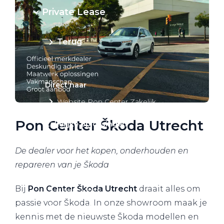
Private Lease
Terug
Direct naar
Website Pon Center Zakelijk
Pon Center Škoda Utrecht
Zakelijke oplossingen
Lease aanbod
De dealer voor het kopen, onderhouden en
Leasevormen
repareren van je Škoda
Berijdersinfo
Bij
Pon Center Škoda Utrecht
draait alles om
Lease acties
passie voor Škoda. In onze showroom maak je
Lease a Bike
kennis met de nieuwste Škoda modellen en