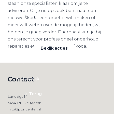
staan onze specialisten klaar om je te
adviseren. Of je nu op zoek bent naar een
nieuwe Škoda, een proefrit wilt maken of
Zakelijke Lease acties
meer wilt weten over de mogelijkheden, wij
Profiteer van zakelijk
helpen je graag verder. Daarnaast kun je bij
voordeel
ons terecht voor professioneel onderhoud,
reparaties en service aan jouw Škoda.
Bekijk acties
Contact
Zakelijk
Terug
Landzigt 14
3454 PE De Meern
info@poncenter.nl