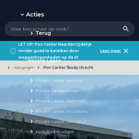
Acties
Terug
LET OP: Pon Center Naarden tijdelijk
minder goed te bereiken door
Lees meer
wegwerkzaamheden op de A1
Private Lease
Vestigingen
Pon Center Škoda Utrecht
Over Private Lease
Private Lease aanbod
Private Lease acties
Private Lease elektrisch
Private Lease occasions
Private Lease calculator
Mobiliteitsbudget