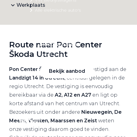
Werkplaats
Alle elektrische auto's
Route naar Pon Center
Elektrisch rijden
Škoda Utrecht
Bekijk ons aanbod
Pon Center Škoda Utrecht
is gevestigd aan de
Bekijk aanbod
Landzigt 14 in Utrecht
, centraal gelegen in de
regio Utrecht. De vestiging is eenvoudig
bereikbaar via de
A2, A12 en A27
en ligt op
korte afstand van het centrum van Utrecht.
Elektrisch rijden
Bezoekers uit onder andere
Nieuwegein, De
Verhuur
Meern, Vleuten, Maarssen en Zeist
weten
onze vestiging daarom goed te vinden.
Vestigingen