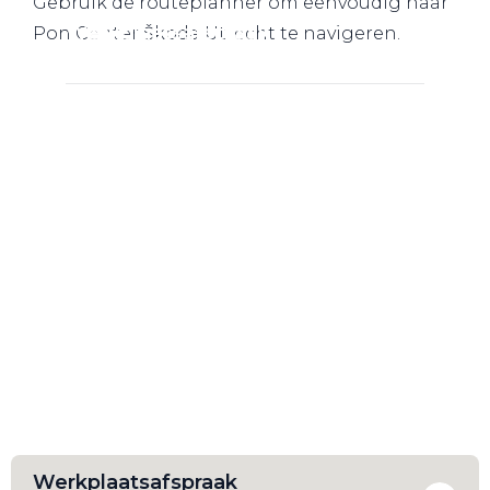
Gebruik de routeplanner om eenvoudig naar
Werkplaatsafspraak
Pon Center Škoda Utrecht te navigeren.
Werkplaatsafspraak